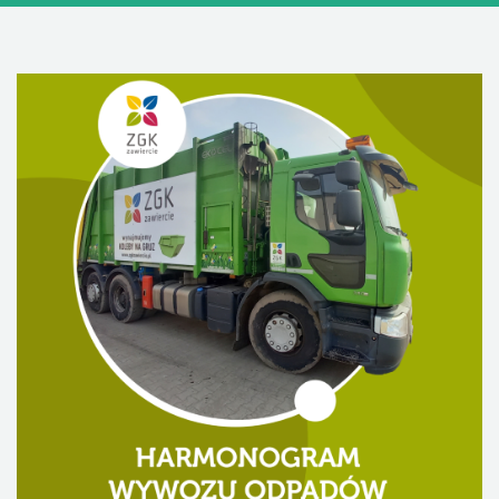
DLA MIESZKAŃCÓW
OFERTA
PSZOK
EDUKACJA
KONTAKT