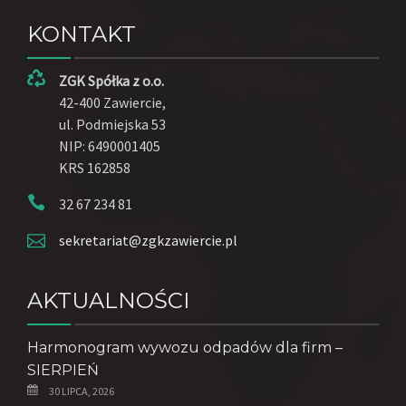
KONTAKT
ZGK Spółka z o.o.
42-400 Zawiercie,
ul. Podmiejska 53
NIP: 6490001405
KRS 162858
32 67 234 81
sekretariat@zgkzawiercie.pl
AKTUALNOŚCI
Harmonogram wywozu odpadów dla firm –
SIERPIEŃ
30 LIPCA, 2026