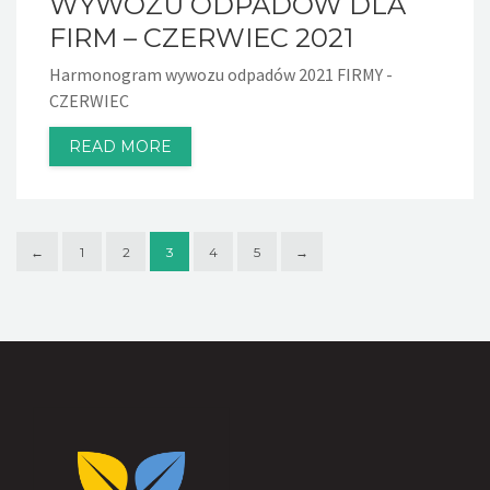
WYWOZU ODPADÓW DLA
FIRM – CZERWIEC 2021
Harmonogram wywozu odpadów 2021 FIRMY -
CZERWIEC
READ MORE
←
1
2
3
4
5
→