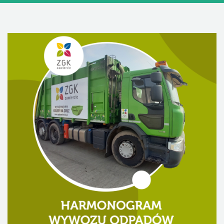
DLA MIESZKAŃCÓW
OFERTA
PSZOK
EDUKACJA
KONTAKT