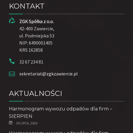
KONTAKT
ZGK Spółka z o.o.
42-400 Zawiercie,
ul. Podmiejska 53
NIP: 6490001405
KRS 162858
32 67 234 81
sekretariat@zgkzawiercie.pl
AKTUALNOŚCI
Harmonogram wywozu odpadów dla firm –
SIERPIEŃ
30 LIPCA, 2026