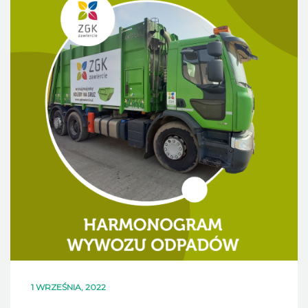
DLA MIESZKAŃCÓW
OFERTA
PSZOK
EDUKACJA
KONTAKT
1 WRZEŚNIA, 2022