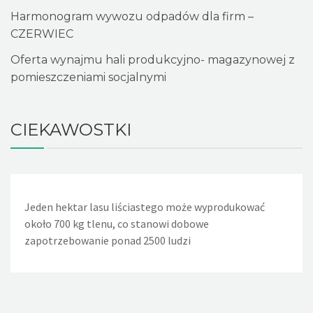
Harmonogram wywozu odpadów dla firm –
CZERWIEC
Oferta wynajmu hali produkcyjno- magazynowej z
pomieszczeniami socjalnymi
CIEKAWOSTKI
Jeden hektar lasu liściastego może wyprodukować
Jeden nieszczelny, lekko kapiący kran powoduje, że w
około 700 kg tlenu, co stanowi dobowe
ciągu doby wycieka około 36 litrów wody. Nieszczelna
zapotrzebowanie ponad 2500 ludzi
spłuczka w WC powoduje wyciek w ciągu dnia około 720
litrów wody, a rocznie - 260m sześciennych wody