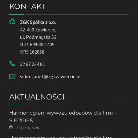
KONTAKT
ZGK Spółka z o.o.
42-400 Zawiercie,
ul. Podmiejska 53
NIP: 6490001405
KRS 162858
32 67 234 81
sekretariat@zgkzawiercie.pl
AKTUALNOŚCI
Harmonogram wywozu odpadów dla firm –
SIERPIEŃ
30 LIPCA, 2026