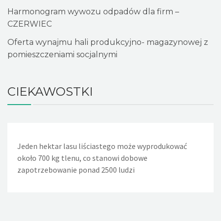
Harmonogram wywozu odpadów dla firm –
CZERWIEC
Oferta wynajmu hali produkcyjno- magazynowej z
pomieszczeniami socjalnymi
CIEKAWOSTKI
Jeden hektar lasu liściastego może wyprodukować
Jeden nieszczelny, lekko kapiący kran powoduje, że w
około 700 kg tlenu, co stanowi dobowe
ciągu doby wycieka około 36 litrów wody. Nieszczelna
zapotrzebowanie ponad 2500 ludzi
spłuczka w WC powoduje wyciek w ciągu dnia około 720
litrów wody, a rocznie - 260m sześciennych wody