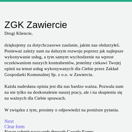
DLA MIESZKAŃCÓW
OFERTA
PSZOK
EDUKACJA
KONTAKT