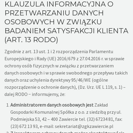
KLAUZULA INFORMACYJNA O
PRZETWARZANIU DANYCH
OSOBOWYCH W ZWIĄZKU
BADANIEM SATYSFAKCJI KLIENTA
(ART. 13 RODO)
Zgodnie z art. 13 ust. 1 i 2 rozporządzenia Parlamentu
Europejskiego i Rady (UE) 2016/679 z 27.04.2016 r. w sprawie
ochrony osób fizycznych w związku z przetwarzaniem
danych osobowych i w sprawie swobodnego przepływu takich
danych oraz uchylenia dyrektywy 95/46/WE (ogólne
rozporządzenie o ochronie danych), (Dz. Urz. UE L 119, s. 1) –
dalej RODO − informujemy, że:
Administratorem danych osobowych jest
Zakład
Gospodarki Komunalnej Spółka z o.o. z siedzibą przy ul.
Podmiejska 53, 42 – 400 Zawiercie tel. (32) 67234 81, fax:
(23) 672 13 93, e-mail: sekretariat@zgkzawiercie.pl