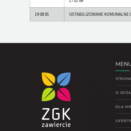
17 01 06
19 08 05
USTABILIZOWANE KOMUNALNE 
MEN
STRON
O SPÓ
DLA M
OFERT