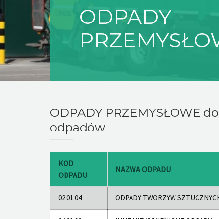
ODPADY
PRZEMYSŁO
ODPADY PRZEMYSŁOWE dopusz
odpadów
KOD
NAZWA ODPADU
ODPADU
02 01 04
ODPADY TWORZYW SZTUCZNYCH 