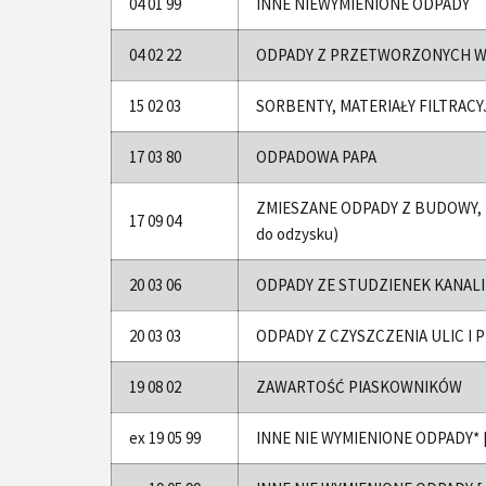
04 01 99
INNE NIEWYMIENIONE ODPADY
04 02 22
ODPADY Z PRZETWORZONYCH W
15 02 03
SORBENTY, MATERIAŁY FILTRACYJ
17 03 80
ODPADOWA PAPA
ZMIESZANE ODPADY Z BUDOWY, REM
17 09 04
do odzysku)
20 03 06
ODPADY ZE STUDZIENEK KANALIZA
20 03 03
ODPADY Z CZYSZCZENIA ULIC I PL
19 08 02
ZAWARTOŚĆ PIASKOWNIKÓW
ex 19 05 99
INNE NIE WYMIENIONE ODPADY* [odpa