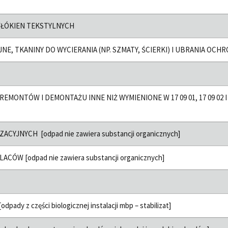
ŁÓKIEN TEKSTYLNYCH
NE, TKANINY DO WYCIERANIA (NP. SZMATY, ŚCIERKI) I UBRANIA OCHR
ONTÓW I DEMONTAŻU INNE NIŻ WYMIENIONE W 17 09 01, 17 09 02 I 17 
CYJNYCH [odpad nie zawiera substancji organicznych]
ACÓW [odpad nie zawiera substancji organicznych]
dy z części biologicznej instalacji mbp – stabilizat]