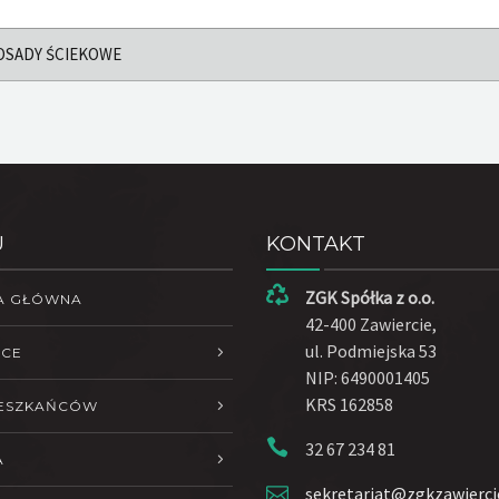
OSADY ŚCIEKOWE
U
KONTAKT
ZGK Spółka z o.o.
A GŁÓWNA
42-400 Zawiercie,
ul. Podmiejska 53
ŁCE
NIP: 6490001405
KRS 162858
IESZKAŃCÓW
32 67 234 81
A
sekretariat@zgkzawierci