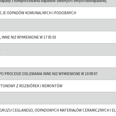
pady z kompostowania odpadów zielonych i innych bioodpadów]
CJE ODPADÓW KOMUNALNYCH I PODOBNYCH
, INNE NIŻ WYMIENIONE W 17 05 03
.
O PROCESIE ODLEWANIA INNE NIŻ WYMIENIONE W 10 09 07
ETONOWY Z ROZBIÓREK I REMONTÓW
 GRUZU CEGLANEGO, ODPADOWYCH MATERIAŁÓW CERAMICZNYCH I EL