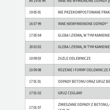
ex 19 05 99
INNE NIE WYMIENIONE ODPADY [od
19 05 01
NIE PRZEKOMPOSTOWANE FRAK
16 07 99
INNE NIEWYMIENIONE ODPADY*
17 05 04
GLEBA I ZIEMIA, W TYM KAMIENIE
20 02 02
GLEBA I ZIEMIA, W TYM KAMIENIE
10 09 03
ŻUŻLE ODLEWNICZE
10 09 08
RDZENIE I FORMY ODLEWNICZE P
17 01 01
ODPADY BETONU ORAZ GRUZ B
17 01 02
GRUZ CEGLANY
ZMIESZANE ODPADY Z BETONU,
17 01 07