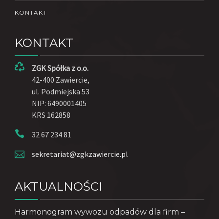
KONTAKT
KONTAKT
ZGK Spółka z o.o.
42-400 Zawiercie,
ul. Podmiejska 53
NIP: 6490001405
KRS 162858
32 67 234 81
sekretariat@zgkzawiercie.pl
AKTUALNOŚCI
Harmonogram wywozu odpadów dla firm –