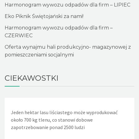
Harmonogram wywozu odpadów dla firm – LIPIEC
Eko Piknik Świętojański za nami!
Harmonogram wywozu odpadów dla firm –
CZERWIEC
Oferta wynajmu hali produkcyjno- magazynowej z
pomieszczeniami socjalnymi
CIEKAWOSTKI
Jeden hektar lasu liściastego może wyprodukować
Jeden nieszczelny, lekko kapiący kran powoduje, że w
około 700 kg tlenu, co stanowi dobowe
ciągu doby wycieka około 36 litrów wody. Nieszczelna
zapotrzebowanie ponad 2500 ludzi
spłuczka w WC powoduje wyciek w ciągu dnia około 720
litrów wody, a rocznie - 260m sześciennych wody