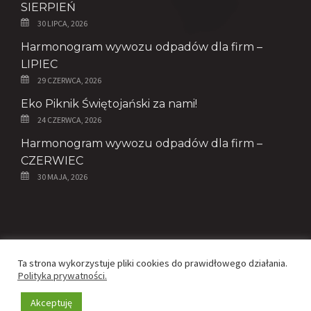
SIERPIEŃ
30 LIPCA, 2026
Harmonogram wywozu odpadów dla firm –
LIPIEC
29 CZERWCA, 2026
Eko Piknik Świętojański za nami!
24 CZERWCA, 2026
Harmonogram wywozu odpadów dla firm –
CZERWIEC
30 MAJA, 2026
© Copyright 2020 - ZGK Spółka z o.o.
Ta strona wykorzystuje pliki cookies do prawidłowego działania.
Polityka prywatności.
Realizacja -
Netfroge
i
Edyta Subik
Polityka prywatności
Akceptuję