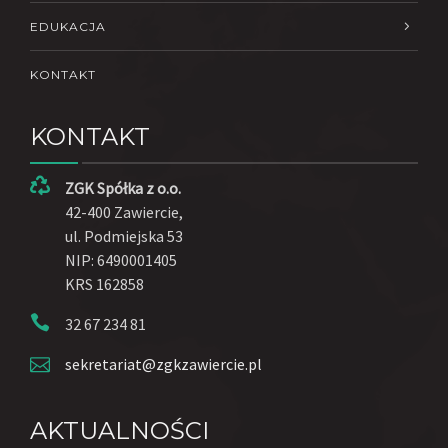
EDUKACJA
KONTAKT
KONTAKT
ZGK Spółka z o.o.
42-400 Zawiercie,
ul. Podmiejska 53
NIP: 6490001405
KRS 162858
32 67 234 81
sekretariat@zgkzawiercie.pl
AKTUALNOŚCI