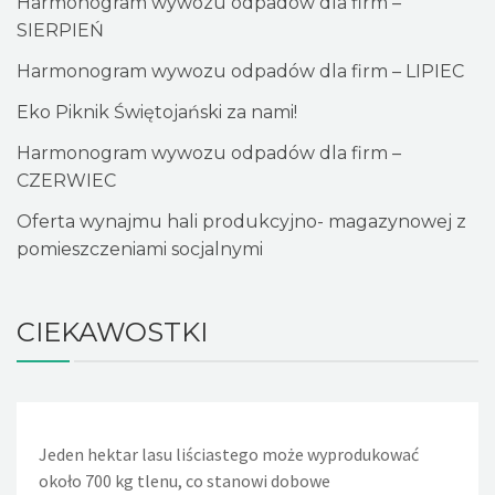
Harmonogram wywozu odpadów dla firm –
SIERPIEŃ
Harmonogram wywozu odpadów dla firm – LIPIEC
Eko Piknik Świętojański za nami!
Harmonogram wywozu odpadów dla firm –
CZERWIEC
Oferta wynajmu hali produkcyjno- magazynowej z
pomieszczeniami socjalnymi
CIEKAWOSTKI
Jeden hektar lasu liściastego może wyprodukować
Jeden nieszczelny, lekko kapiący kran powoduje, że w
około 700 kg tlenu, co stanowi dobowe
ciągu doby wycieka około 36 litrów wody. Nieszczelna