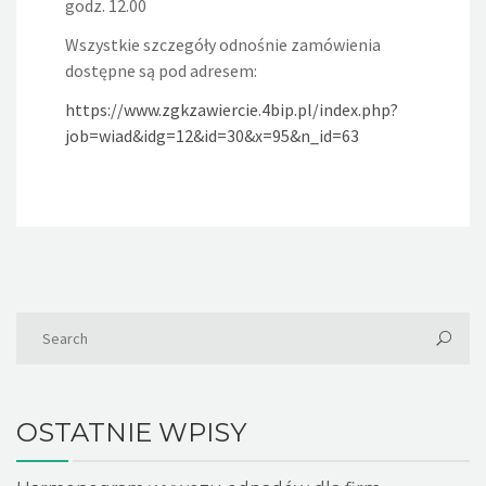
godz. 12.00
Wszystkie szczegóły odnośnie zamówienia
dostępne są pod adresem:
https://www.zgkzawiercie.4bip.pl/index.php?
job=wiad&idg=12&id=30&x=95&n_id=63
OSTATNIE WPISY