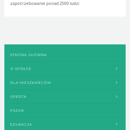
zapotrzebowanie ponad 2500 ludzi
spłuczka w WC powoduje wyciek w ciągu dnia około 720
litrów wody, a rocznie - 260m sześciennych wody
STRONA GŁÓWNA
O SPÓŁCE
DLA MIESZKAŃCÓW
OFERTA
PSZOK
EDUKACJA