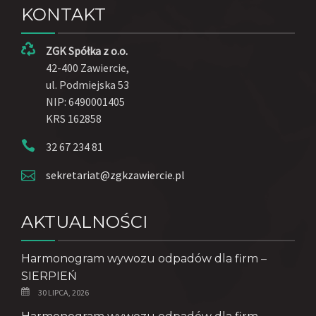
KONTAKT
ZGK Spółka z o.o.
42-400 Zawiercie,
ul. Podmiejska 53
NIP: 6490001405
KRS 162858
32 67 234 81
sekretariat@zgkzawiercie.pl
AKTUALNOŚCI
Harmonogram wywozu odpadów dla firm –
SIERPIEŃ
30 LIPCA, 2026