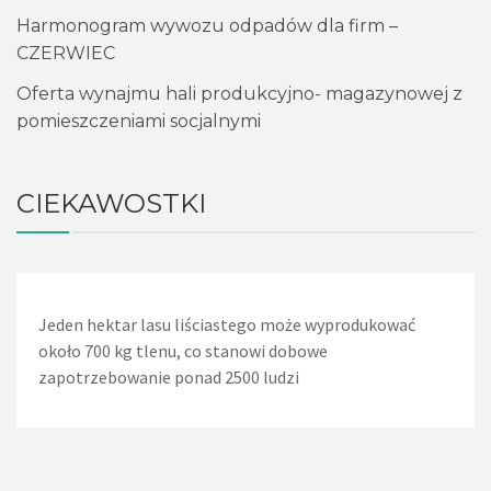
Harmonogram wywozu odpadów dla firm –
CZERWIEC
Oferta wynajmu hali produkcyjno- magazynowej z
pomieszczeniami socjalnymi
CIEKAWOSTKI
Jeden hektar lasu liściastego może wyprodukować
Jeden nieszczelny, lekko kapiący kran powoduje, że w
około 700 kg tlenu, co stanowi dobowe
ciągu doby wycieka około 36 litrów wody. Nieszczelna
zapotrzebowanie ponad 2500 ludzi
spłuczka w WC powoduje wyciek w ciągu dnia około 720
litrów wody, a rocznie - 260m sześciennych wody