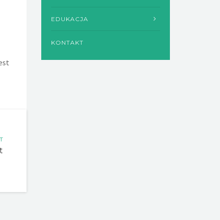
EDUKACJA
KONTAKT
est
T
t