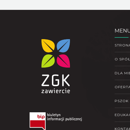
MEN
STRON
O SPÓ
DLA M
OFERT
PSZOK
EDUKA
KONTA