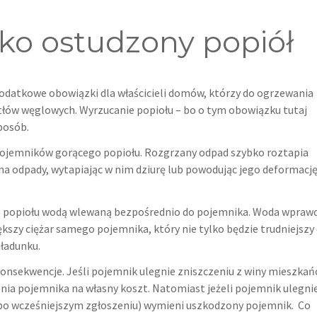
ko ostudzony popiół
odatkowe obowiązki dla właścicieli domów, którzy do ogrzewania
tłów węglowych. Wyrzucanie popiołu – bo o tym obowiązku tutaj
posób.
pojemników gorącego popiołu. Rozgrzany odpad szybko roztapia
a odpady, wytapiając w nim dziurę lub powodując jego deformację
o popiołu wodą wlewaną bezpośrednio do pojemnika. Woda wpraw
ększy ciężar samego pojemnika, który nie tylko będzie trudniejszy
aładunku.
onsekwencje. Jeśli pojemnik ulegnie zniszczeniu z winy mieszkań
ienia pojemnika na własny koszt. Natomiast jeżeli pojemnik ulegni
 (po wcześniejszym zgłoszeniu) wymieni uszkodzony pojemnik. Co