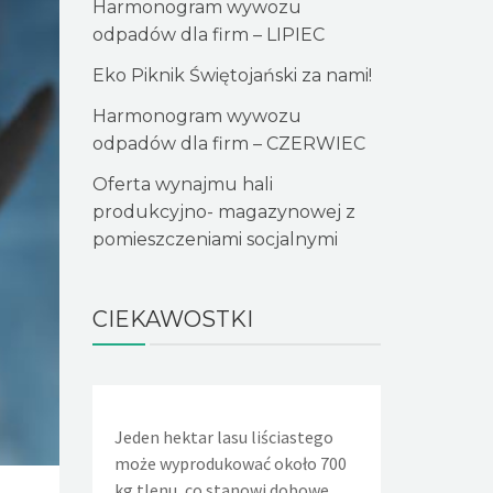
Harmonogram wywozu
odpadów dla firm – LIPIEC
Eko Piknik Świętojański za nami!
Harmonogram wywozu
odpadów dla firm – CZERWIEC
Oferta wynajmu hali
produkcyjno- magazynowej z
pomieszczeniami socjalnymi
CIEKAWOSTKI
Jeden hektar lasu liściastego
Jeden nieszczelny, lekko kapiący
Aby wyprod
może wyprodukować około 700
kran powoduje, że w ciągu doby
papieru trze
kg tlenu, co stanowi dobowe
wycieka około 36 litrów wody.
drzew