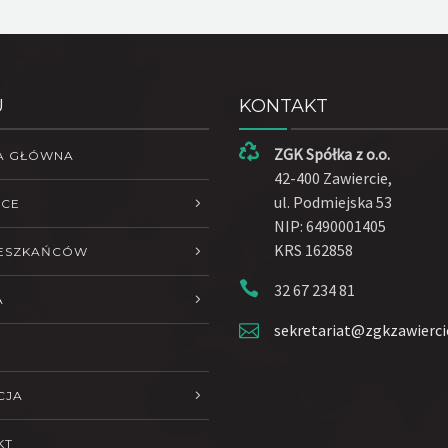
U
KONTAKT
ZGK Spółka z o.o.
A GŁÓWNA
42-400 Zawiercie,
ul. Podmiejska 53
ŁCE
NIP: 6490001405
KRS 162858
IESZKAŃCÓW
32 67 234 81
A
sekretariat@zgkzawierci
CJA
KT