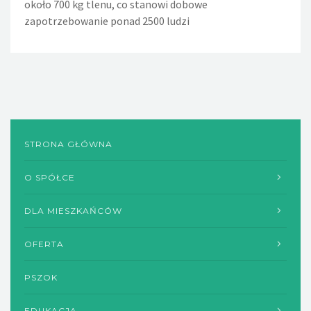
około 700 kg tlenu, co stanowi dobowe
ciągu doby wycieka około 36 litrów wody. Nieszczelna
zapotrzebowanie ponad 2500 ludzi
spłuczka w WC powoduje wyciek w ciągu dnia około 720
litrów wody, a rocznie - 260m sześciennych wody
STRONA GŁÓWNA
O SPÓŁCE
DLA MIESZKAŃCÓW
OFERTA
PSZOK
EDUKACJA