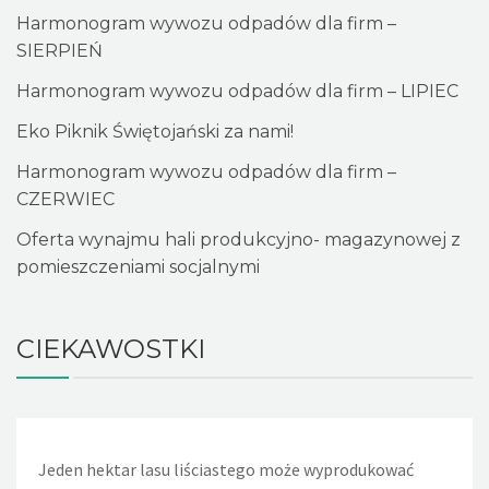
Harmonogram wywozu odpadów dla firm –
SIERPIEŃ
Harmonogram wywozu odpadów dla firm – LIPIEC
Eko Piknik Świętojański za nami!
Harmonogram wywozu odpadów dla firm –
CZERWIEC
Oferta wynajmu hali produkcyjno- magazynowej z
pomieszczeniami socjalnymi
CIEKAWOSTKI
Jeden hektar lasu liściastego może wyprodukować
Jeden nieszczelny, lekko kapiący kran powoduje, że w