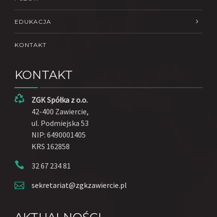
EDUKACJA
KONTAKT
KONTAKT
ZGK Spółka z o.o.
42-400 Zawiercie,
ul. Podmiejska 53
NIP: 6490001405
KRS 162858
32 67 234 81
sekretariat@zgkzawiercie.pl