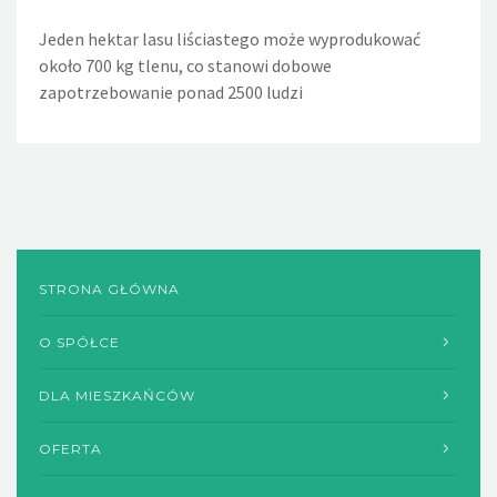
Jeden hektar lasu liściastego może wyprodukować
Jeden nieszczelny, lekko kapiący kran powoduje, że w
około 700 kg tlenu, co stanowi dobowe
ciągu doby wycieka około 36 litrów wody. Nieszczelna
zapotrzebowanie ponad 2500 ludzi
spłuczka w WC powoduje wyciek w ciągu dnia około 720
litrów wody, a rocznie - 260m sześciennych wody
STRONA GŁÓWNA
O SPÓŁCE
DLA MIESZKAŃCÓW
OFERTA