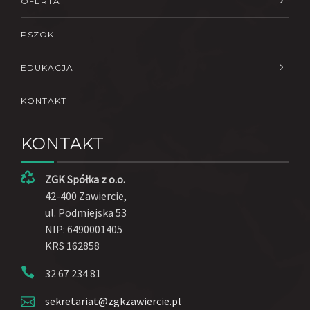
OFERTA
PSZOK
EDUKACJA
KONTAKT
KONTAKT
ZGK Spółka z o.o.
42-400 Zawiercie,
ul. Podmiejska 53
NIP: 6490001405
KRS 162858
32 67 234 81
sekretariat@zgkzawiercie.pl