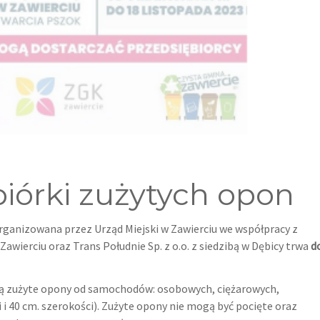
iórki zużytych opon
organizowana przez Urząd Miejski w Zawierciu we współpracy z
awierciu oraz Trans Południe Sp. z o.o. z siedzibą w Dębicy trwa
d
ją zużyte opony od samochodów: osobowych, ciężarowych,
 i 40 cm. szerokości). Zużyte opony nie mogą być pocięte oraz