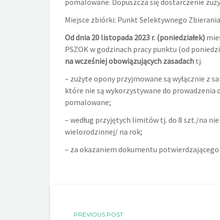
pomalowane. Dopuszcza się dostarczenie zużyt
Miejsce zbiórki: Punkt Selektywnego Zbieran
Od dnia 20 listopada 2023 r. (poniedziałek)
mies
PSZOK w godzinach pracy punktu (od poniedzia
na wcześniej obowiązujących zasadach
tj.
– zużyte opony przyjmowane są wyłącznie z s
które nie są wykorzystywane do prowadzenia d
pomalowane;
– według przyjętych limitów tj. do 8 szt./na 
wielorodzinnej/ na rok;
– za okazaniem dokumentu potwierdzającego z
PREVIOUS POST