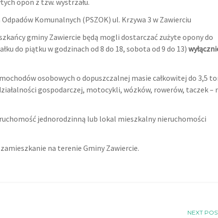
ych opon z tzw. wystrzału.
ia Odpadów Komunalnych (PSZOK) ul. Krzywa 3 w Zawierciu
zkańcy gminy Zawiercie będą mogli dostarczać zużyte opony do
łku do piątku w godzinach od 8 do 18, sobota od 9 do 13)
wyłączni
amochodów osobowych o dopuszczalnej masie całkowitej do 3,5 to
ziałalności gospodarczej, motocykli, wózków, rowerów, taczek – 
nieruchomość jednorodzinną lub lokal mieszkalny nieruchomości
amieszkanie na terenie Gminy Zawiercie.
NEXT POS