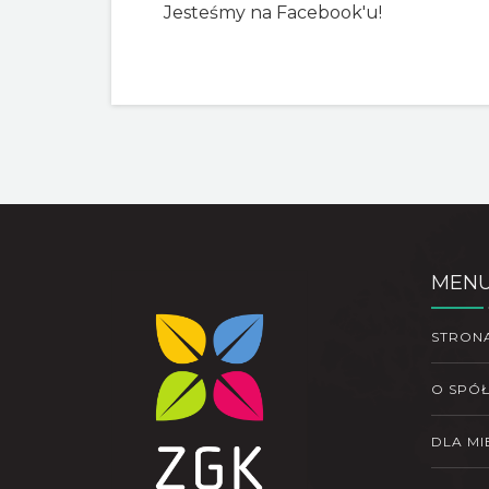
Jesteśmy na Facebook'u!
MEN
STRON
O SPÓ
DLA M