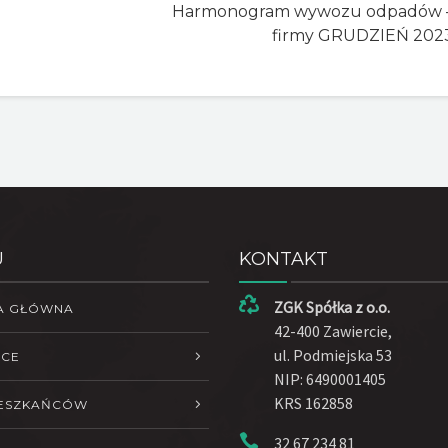
Harmonogram wywozu odpadów 
firmy GRUDZIEŃ 202
U
KONTAKT
ZGK Spółka z o.o.
A GŁÓWNA
42-400 Zawiercie,
ul. Podmiejska 53
ŁCE
NIP: 6490001405
KRS 162858
IESZKAŃCÓW
32 67 234 81