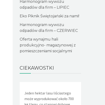
Harmonogram wywozu
odpadów dla firm – LIPIEC
Eko Piknik Świętojański za nami!
Harmonogram wywozu
odpadów dla firm – CZERWIEC
Oferta wynajmu hali
produkcyjno- magazynowej z
pomieszczeniami socjalnymi
CIEKAWOSTKI
Jeden hektar lasu liściastego
Jeden nieszczelny, lekko kapiący
Aby wyprod
może wyprodukować około 700
kran powoduje, że w ciągu doby
papieru trze
kg tlenu, co stanowi dobowe
wycieka około 36 litrów wody.
drzew