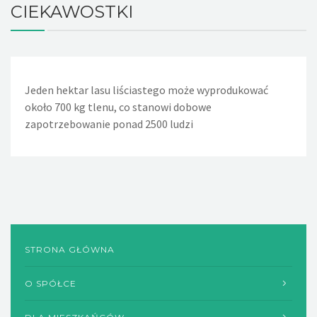
CIEKAWOSTKI
Jeden hektar lasu liściastego może wyprodukować
Jeden nieszczelny, lekko kapiący kran powoduje, że w
około 700 kg tlenu, co stanowi dobowe
ciągu doby wycieka około 36 litrów wody. Nieszczelna
zapotrzebowanie ponad 2500 ludzi
spłuczka w WC powoduje wyciek w ciągu dnia około 720
litrów wody, a rocznie - 260m sześciennych wody
STRONA GŁÓWNA
O SPÓŁCE