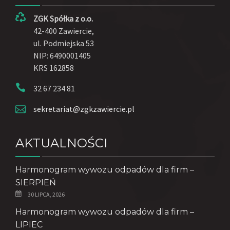
ZGK Spółka z o.o.
42-400 Zawiercie,
ul. Podmiejska 53
NIP: 6490001405
KRS 162858
32 67 234 81
sekretariat@zgkzawiercie.pl
AKTUALNOŚCI
Harmonogram wywozu odpadów dla firm –
SIERPIEŃ
30 LIPCA, 2026
Harmonogram wywozu odpadów dla firm –
LIPIEC