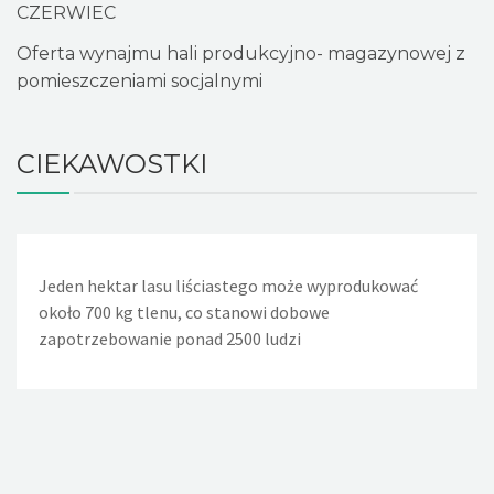
CZERWIEC
Oferta wynajmu hali produkcyjno- magazynowej z
pomieszczeniami socjalnymi
CIEKAWOSTKI
Jeden hektar lasu liściastego może wyprodukować
Jeden nieszczelny, lekko kapiący kran powoduje, że w
około 700 kg tlenu, co stanowi dobowe
ciągu doby wycieka około 36 litrów wody. Nieszczelna
zapotrzebowanie ponad 2500 ludzi
spłuczka w WC powoduje wyciek w ciągu dnia około 720
litrów wody, a rocznie - 260m sześciennych wody