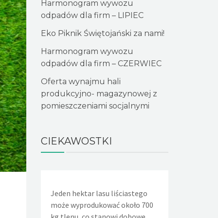
Harmonogram wywozu
odpadów dla firm – LIPIEC
Eko Piknik Świętojański za nami!
Harmonogram wywozu
odpadów dla firm – CZERWIEC
Oferta wynajmu hali
produkcyjno- magazynowej z
pomieszczeniami socjalnymi
CIEKAWOSTKI
Jeden hektar lasu liściastego
Jeden nieszczelny, lekko kapiący
Aby wyprod
może wyprodukować około 700
kran powoduje, że w ciągu doby
papieru trze
kg tlenu, co stanowi dobowe
wycieka około 36 litrów wody.
drzew