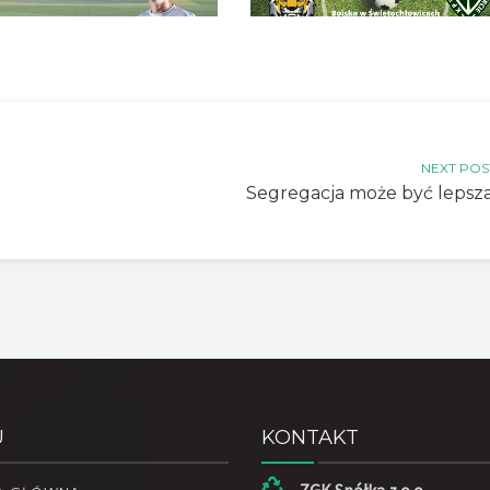
NEXT POS
Segregacja może być lepsza
U
KONTAKT
ZGK Spółka z o.o.