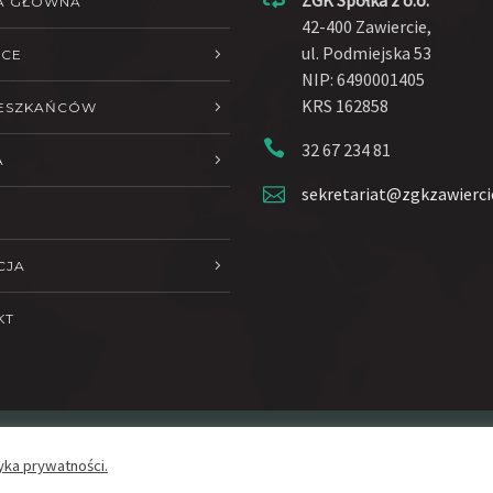
A GŁÓWNA
42-400 Zawiercie,
ul. Podmiejska 53
ŁCE
NIP: 6490001405
KRS 162858
IESZKAŃCÓW
32 67 234 81
A
sekretariat@zgkzawierci
CJA
KT
yka prywatności.