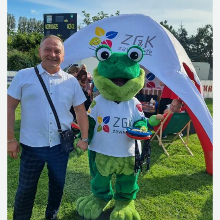
DLA MIESZKAŃCÓW
OFERTA
PSZOK
EDUKACJA
KONTAKT