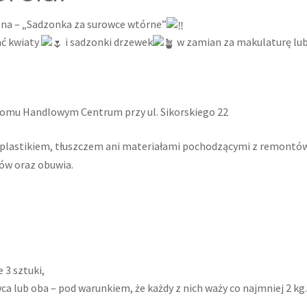
iczna – „Sadzonka za surowce wtórne”
ć kwiaty
i sadzonki drzewek
w zamian za makulaturę lu
omu Handlowym Centrum przy ul. Sikorskiego 22
 plastikiem, tłuszczem ani materiałami pochodzącymi z remontów
hów oraz obuwia.
3 sztuki,
a lub oba – pod warunkiem, że każdy z nich waży co najmniej 2 kg.