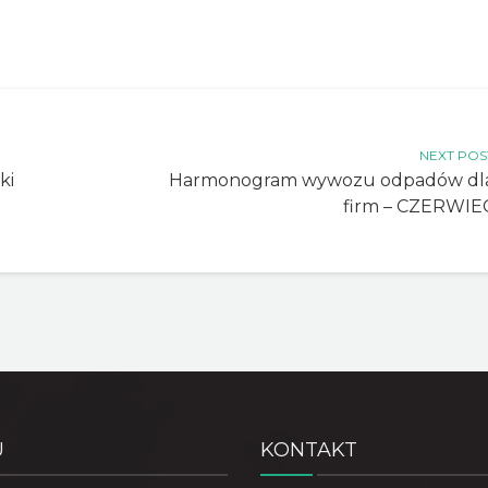
NEXT POS
ki
Harmonogram wywozu odpadów dl
firm – CZERWIE
U
KONTAKT