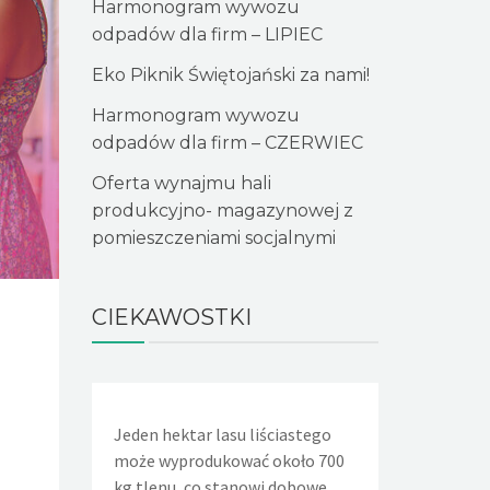
Harmonogram wywozu
odpadów dla firm – LIPIEC
Eko Piknik Świętojański za nami!
Harmonogram wywozu
odpadów dla firm – CZERWIEC
Oferta wynajmu hali
produkcyjno- magazynowej z
pomieszczeniami socjalnymi
CIEKAWOSTKI
Jeden hektar lasu liściastego
Jeden niesz
może wyprodukować około 700
kran powodu
kg tlenu, co stanowi dobowe
wycieka oko