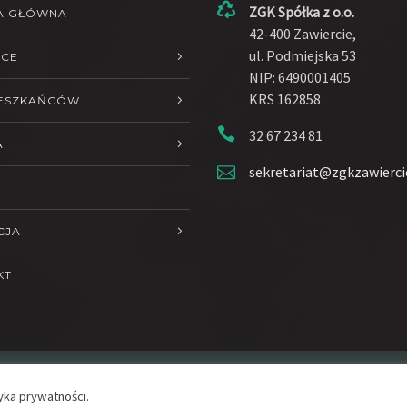
ZGK Spółka z o.o.
A GŁÓWNA
42-400 Zawiercie,
ul. Podmiejska 53
ŁCE
NIP: 6490001405
KRS 162858
IESZKAŃCÓW
32 67 234 81
A
sekretariat@zgkzawierci
CJA
KT
yka prywatności.