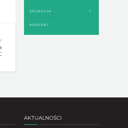
EDUKACJA
KONTAKT
T
a
C
AKTUALNOŚCI