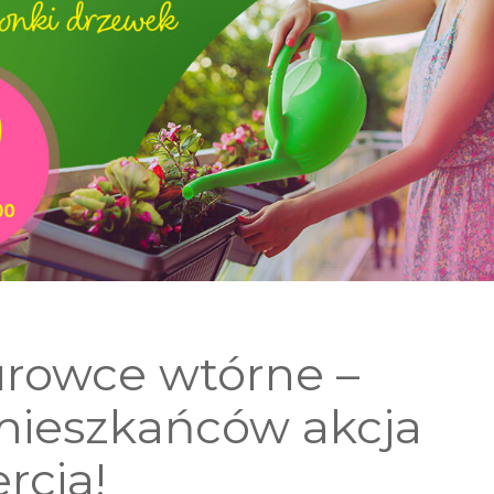
urowce wtórne –
mieszkańców akcja
rcia!