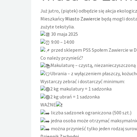
Już jutro, (piątek) odbędzie się akcja ekolog
Mieszkańcy
Miasto Zawiercie
będą mogli dosta
zużyte tekstylia.
30 maja 2025
9:00 – 14:00
przed sklepem PSS Społem Zawiercie w D
Co należy przynieść?
Makulaturę – czystą, niezanieczyszczoną
Ubrania – z wyłączeniem płaszczy, kożuc
Wystarczy zebrać i dostarczyć minimum:
2 kg makulatury = 1 sadzonka
2 kg ubrań = 1 sadzonka
WAŻNE
liczba sadzonek ograniczona (500 szt.)
jedna osoba może otrzymać maksymalnie 
można przynieść tylko jeden rodzaj surowc
Dziennik Zachodni