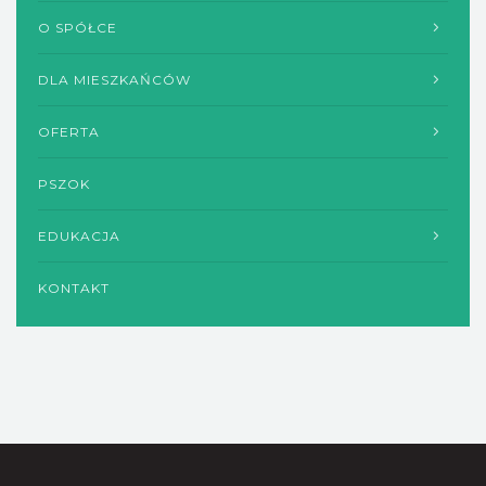
O SPÓŁCE
DLA MIESZKAŃCÓW
OFERTA
PSZOK
EDUKACJA
KONTAKT