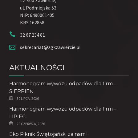
42-400 Zawiercie,
ul. Podmiejska 53
NIP: 6490001405
KRS 162858
32 67 234 81
sekretariat@zgkzawiercie.pl
AKTUALNOŚCI
Harmonogram wywozu odpadów dla firm –
SIERPIEŃ
30 LIPCA, 2026
Harmonogram wywozu odpadów dla firm –
LIPIEC
29 CZERWCA, 2026
Eko Piknik Świętojański za nami!