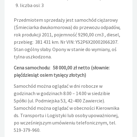
liczba osi: 3
Przedmiotem sprzedaży jest samochód ciężarowy
(Śmieciarka dwukomorowa) do przewozu odpadów,
rok produkcji 2011, pojemność 9290,00 cm3 , diesel,
przebieg: 381 431 km. Nr VIN: YS2P6X20002066207.
Stan ogólny słaby. Opony w stanie do wymiany, oś
tylna uszkodzona.
Cena samochodu:
58 000,00 zł netto (słownie:
pięćdziesiąt osiem tysięcy złotych)
Samochód można oglądać w dni robocze w
godzinach w godzinach 8.00 – 14.00 w siedzibie
Spółki (ul. Podmiejska 53, 42-400 Zawiercie).
Samochód można oglądać w obecności Kierownika
ds. Transportu i Logistyki lub osoby upoważnionej,
po wcześniejszym umówieniu telefonicznym, tel.
519-379-960.