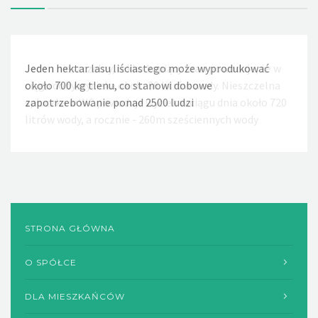
Jeden hektar lasu liściastego może wyprodukować
Jeden nieszczelny, lekko kapiący kran powoduje, że w
około 700 kg tlenu, co stanowi dobowe
ciągu doby wycieka około 36 litrów wody. Nieszczelna
zapotrzebowanie ponad 2500 ludzi
spłuczka w WC powoduje wyciek w ciągu dnia około 720
litrów wody, a rocznie - 260m sześciennych wody
STRONA GŁÓWNA
O SPÓŁCE
DLA MIESZKAŃCÓW