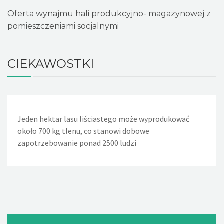
Oferta wynajmu hali produkcyjno- magazynowej z
pomieszczeniami socjalnymi
CIEKAWOSTKI
Jeden hektar lasu liściastego może wyprodukować
Jeden nieszczelny, lekko kapiący kran powoduje, że w
około 700 kg tlenu, co stanowi dobowe
ciągu doby wycieka około 36 litrów wody. Nieszczelna
zapotrzebowanie ponad 2500 ludzi
spłuczka w WC powoduje wyciek w ciągu dnia około 720
litrów wody, a rocznie - 260m sześciennych wody