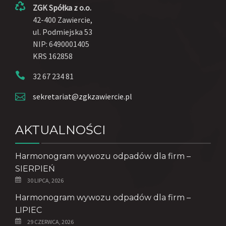
ZGK Spółka z o.o.
42-400 Zawiercie,
ul. Podmiejska 53
NIP: 6490001405
KRS 162858
32 67 234 81
sekretariat@zgkzawiercie.pl
AKTUALNOŚCI
Harmonogram wywozu odpadów dla firm –
SIERPIEŃ
30 LIPCA, 2026
Harmonogram wywozu odpadów dla firm –
LIPIEC
29 CZERWCA, 2026