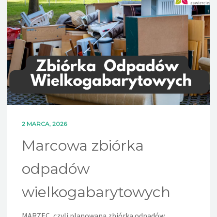
DLA MIESZKAŃCÓW
OFERTA
PSZOK
EDUKACJA
KONTAKT
2 MARCA, 2026
Marcowa zbiórka
odpadów
wielkogabarytowych
MARZEC, czyli planowana zbiórka odpadów