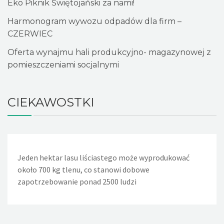
Eko Piknik Świętojański za nami!
Harmonogram wywozu odpadów dla firm –
CZERWIEC
Oferta wynajmu hali produkcyjno- magazynowej z
pomieszczeniami socjalnymi
CIEKAWOSTKI
Jeden hektar lasu liściastego może wyprodukować
Jeden nieszczelny, lekko kapiący kran powoduje, że w
około 700 kg tlenu, co stanowi dobowe
ciągu doby wycieka około 36 litrów wody. Nieszczelna
zapotrzebowanie ponad 2500 ludzi
spłuczka w WC powoduje wyciek w ciągu dnia około 720
litrów wody, a rocznie - 260m sześciennych wody