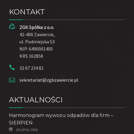
KONTAKT
ZGK Spółka z o.o.
42-400 Zawiercie,
ul. Podmiejska 53
NIP: 6490001405
KRS 162858
32 67 234 81
sekretariat@zgkzawiercie.pl
AKTUALNOŚCI
Harmonogram wywozu odpadów dla firm –
SIERPIEŃ
30 LIPCA, 2026