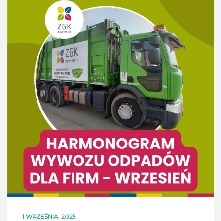
DLA MIESZKAŃCÓW
OFERTA
PSZOK
EDUKACJA
KONTAKT
1 WRZEŚNIA, 2025