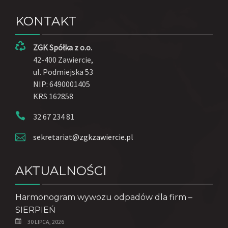
KONTAKT
ZGK Spółka z o.o.
42-400 Zawiercie,
ul. Podmiejska 53
NIP: 6490001405
KRS 162858
32 67 234 81
sekretariat@zgkzawiercie.pl
AKTUALNOŚCI
Harmonogram wywozu odpadów dla firm –
SIERPIEŃ
30 LIPCA, 2026