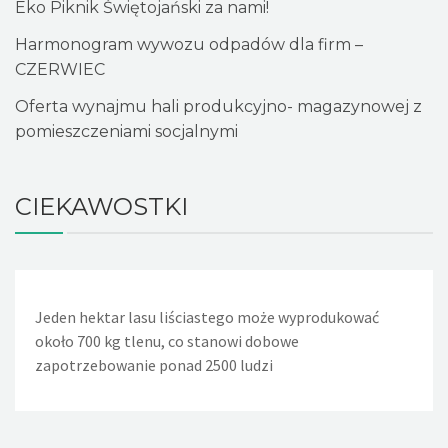
Eko Piknik Świętojański za nami!
Harmonogram wywozu odpadów dla firm –
CZERWIEC
Oferta wynajmu hali produkcyjno- magazynowej z
pomieszczeniami socjalnymi
CIEKAWOSTKI
Jeden hektar lasu liściastego może wyprodukować
Jeden nieszczelny, lekko kapiący kran powoduje, że w
około 700 kg tlenu, co stanowi dobowe
ciągu doby wycieka około 36 litrów wody. Nieszczelna
zapotrzebowanie ponad 2500 ludzi
spłuczka w WC powoduje wyciek w ciągu dnia około 720
litrów wody, a rocznie - 260m sześciennych wody