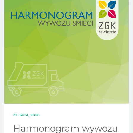
DLA MIESZKAŃCÓW
OFERTA
PSZOK
EDUKACJA
KONTAKT
31 LIPCA, 2020
Harmonogram wywozu