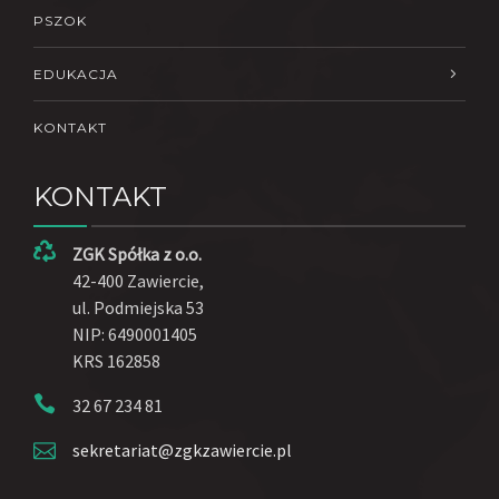
PSZOK
EDUKACJA
KONTAKT
KONTAKT
ZGK Spółka z o.o.
42-400 Zawiercie,
ul. Podmiejska 53
NIP: 6490001405
KRS 162858
32 67 234 81
sekretariat@zgkzawiercie.pl