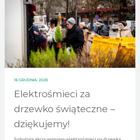
DLA MIESZKAŃCÓW
OFERTA
PSZOK
EDUKACJA
KONTAKT
16 GRUDNIA, 2025
Elektrośmieci za
drzewko świąteczne –
dziękujemy!
Sobotnia akcja wymiany elektrośmieci na drzewka