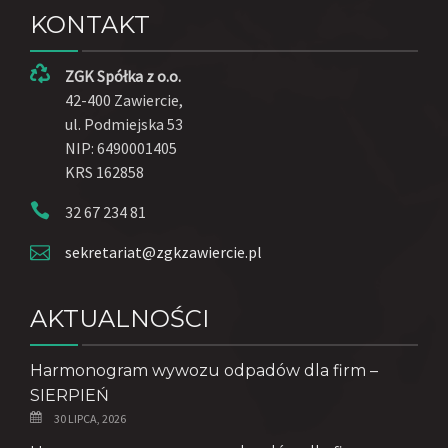
KONTAKT
ZGK Spółka z o.o.
42-400 Zawiercie,
ul. Podmiejska 53
NIP: 6490001405
KRS 162858
32 67 234 81
sekretariat@zgkzawiercie.pl
AKTUALNOŚCI
Harmonogram wywozu odpadów dla firm –
SIERPIEŃ
30 LIPCA, 2026