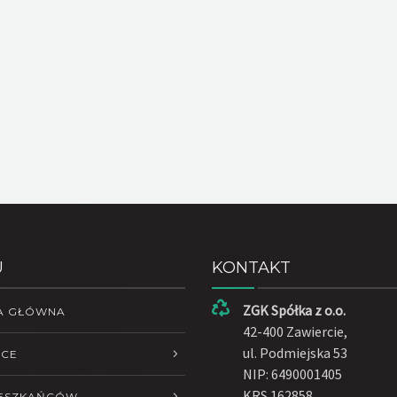
U
KONTAKT
ZGK Spółka z o.o.
A GŁÓWNA
42-400 Zawiercie,
ul. Podmiejska 53
ŁCE
NIP: 6490001405
KRS 162858
IESZKAŃCÓW