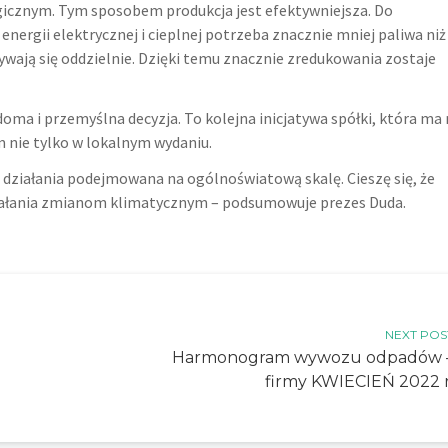
gicznym. Tym sposobem produkcja jest efektywniejsza. Do
nergii elektrycznej i cieplnej potrzeba znacznie mniej paliwa niż
bywają się oddzielnie. Dzięki temu znacznie zredukowania zostaje
doma i przemyślna decyzja. To kolejna inicjatywa spółki, która ma
m nie tylko w lokalnym wydaniu.
 działania podejmowana na ogólnoświatową skalę. Cieszę się, że
iałania zmianom klimatycznym – podsumowuje prezes Duda.
NEXT POS
Harmonogram wywozu odpadów 
firmy KWIECIEŃ 2022 r