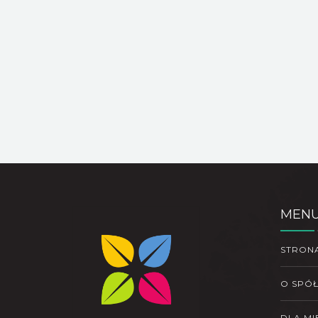
MEN
STRON
O SPÓ
DLA M