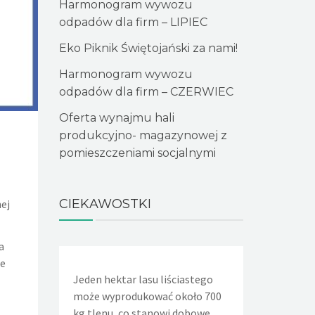
Harmonogram wywozu
odpadów dla firm – LIPIEC
Eko Piknik Świętojański za nami!
Harmonogram wywozu
odpadów dla firm – CZERWIEC
Oferta wynajmu hali
produkcyjno- magazynowej z
pomieszczeniami socjalnymi
CIEKAWOSTKI
ej
a
je
Jeden hektar lasu liściastego
Jeden niesz
może wyprodukować około 700
kran powodu
kg tlenu, co stanowi dobowe
wycieka oko