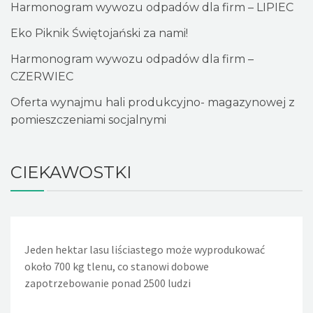
Harmonogram wywozu odpadów dla firm – LIPIEC
Eko Piknik Świętojański za nami!
Harmonogram wywozu odpadów dla firm –
CZERWIEC
Oferta wynajmu hali produkcyjno- magazynowej z
pomieszczeniami socjalnymi
CIEKAWOSTKI
Jeden hektar lasu liściastego może wyprodukować
Jeden nieszczelny, lekko kapiący kran powoduje, że w
około 700 kg tlenu, co stanowi dobowe
ciągu doby wycieka około 36 litrów wody. Nieszczelna
zapotrzebowanie ponad 2500 ludzi
spłuczka w WC powoduje wyciek w ciągu dnia około 720
litrów wody, a rocznie - 260m sześciennych wody