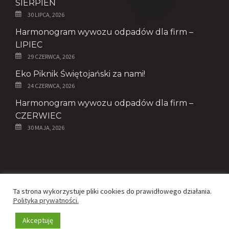
SIERPIEŃ
30 LIPCA, 2026
Harmonogram wywozu odpadów dla firm –
LIPIEC
29 CZERWCA, 2026
Eko Piknik Świętojański za nami!
24 CZERWCA, 2026
Harmonogram wywozu odpadów dla firm –
CZERWIEC
30 MAJA, 2026
© Copyright 2020 - ZGK Spółka z o.o.
Ta strona wykorzystuje pliki cookies do prawidłowego działania.
Polityka prywatności.
Realizacja -
Netfroge
i
Edyta Subik
Polityka prywatności
Akceptuję