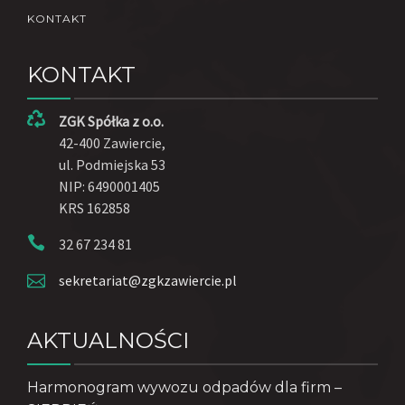
KONTAKT
KONTAKT
ZGK Spółka z o.o.
42-400 Zawiercie,
ul. Podmiejska 53
NIP: 6490001405
KRS 162858
32 67 234 81
sekretariat@zgkzawiercie.pl
AKTUALNOŚCI
Harmonogram wywozu odpadów dla firm –