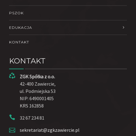
PSZOK
EDUKACJA
KONTAKT
KONTAKT
ZGK Spółka z o.o.
42-400 Zawiercie,
ul. Podmiejska 53
NIP: 6490001405
KRS 162858
32 67 234 81
sekretariat@zgkzawiercie.pl