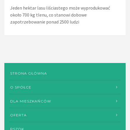
Jeden hektar lasu liściastego może wyprodukować
Jeden nieszczelny, lekko kapiący kran powoduje, że w
około 700 kg tlenu, co stanowi dobowe
ciągu doby wycieka około 36 litrów wody. Nieszczelna
zapotrzebowanie ponad 2500 ludzi
spłuczka w WC powoduje wyciek w ciągu dnia około 720
litrów wody, a rocznie - 260m sześciennych wody
STRONA GŁÓWNA
O SPÓŁCE
DLA MIESZKAŃCÓW
OFERTA
PSZOK