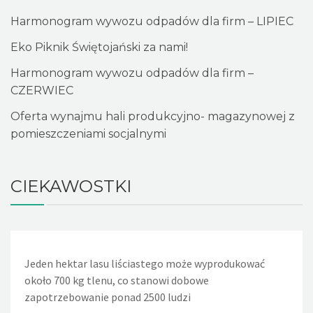
Harmonogram wywozu odpadów dla firm – LIPIEC
Eko Piknik Świętojański za nami!
Harmonogram wywozu odpadów dla firm –
CZERWIEC
Oferta wynajmu hali produkcyjno- magazynowej z
pomieszczeniami socjalnymi
CIEKAWOSTKI
Jeden hektar lasu liściastego może wyprodukować
Jeden nieszczelny, lekko kapiący kran powoduje, że w
około 700 kg tlenu, co stanowi dobowe
ciągu doby wycieka około 36 litrów wody. Nieszczelna
zapotrzebowanie ponad 2500 ludzi
spłuczka w WC powoduje wyciek w ciągu dnia około 720