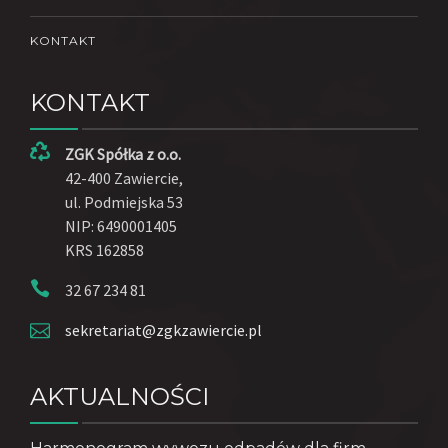
KONTAKT
KONTAKT
ZGK Spółka z o.o.
42-400 Zawiercie,
ul. Podmiejska 53
NIP: 6490001405
KRS 162858
32 67 234 81
sekretariat@zgkzawiercie.pl
AKTUALNOŚCI