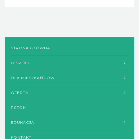
litrów wody, a rocznie - 260m sześciennych wody
STRONA GŁÓWNA
O SPÓŁCE
DLA MIESZKAŃCÓW
OFERTA
PSZOK
EDUKACJA
KONTAKT