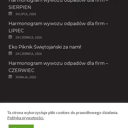
Harmonogram wywozu odpadów dla firm –
SIERPIEŃ
30 LIPCA, 2026
Harmonogram wywozu odpadów dla firm –
LIPIEC
29 CZERWCA, 2026
Eko Piknik Świętojański za nami!
24 CZERWCA, 2026
Harmonogram wywozu odpadów dla firm –
CZERWIEC
30 MAJA, 2026
© Copyright 2020 - ZGK Spółka z o.o.
Ta strona wykorzystuje pliki cookies do prawidłowego działania.
Polityka prywatności.
Realizacja -
Netfroge
i
Edyta Subik
Polityka prywatności